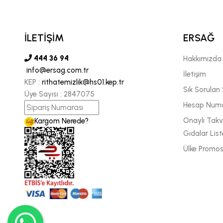
İLETİŞİM
ERSAĞ
444 36 94
Hakkımızda
info@ersag.com.tr
İletişim
KEP :
rithatemizlik@hs01.kep.tr
Sık Sorulan 
Üye Sayısı :
2847075
Hesap Numa
Onaylı Takvi
Kargom Nerede?
Gıdalar List
Ülke Promos