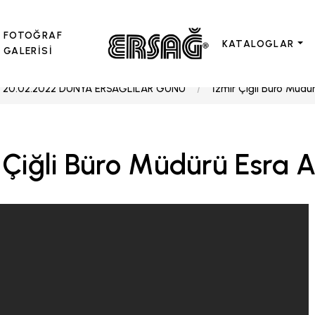
FOTOĞRAF
KATALOGLAR
GALERİSİ
20.02.2022 DÜNYA ERSAĞLILAR GÜNÜ
İzmir Çiğli Büro Müdü
 Çiğli Büro Müdürü Esra 