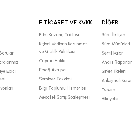
E TİCARET VE KVKK
DİĞER
Prim Kazanç Tablosu
Büro İletişim
Kişisel Verilerin Korunması
Büro Müdürleri
ve Gizlilik Politikası
Sorular
Sertifikalar
Cayma Hakkı
ralarımız
Analiz Raporlar
Ersağ Avrupa
ye Edici
Şirket İlkeleri
esi
Seminer Takvimi
Anlaşmalı Kuru
yonları
Bilgi Toplumu Hizmetleri
Yardım
Mesafeli Satış Sözleşmesi
Hikayeler