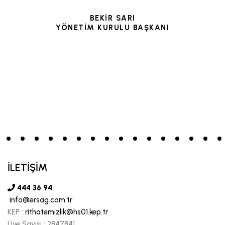
BEKİR SARI
YÖNETİM KURULU BAŞKANI
İLETİŞİM
444 36 94
info@ersag.com.tr
KEP :
rithatemizlik@hs01.kep.tr
Üye Sayısı :
2847841