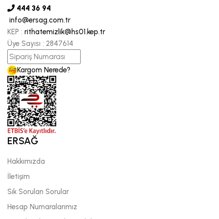
444 36 94
info@ersag.com.tr
KEP :
rithatemizlik@hs01.kep.tr
Üye Sayısı :
2847614
Kargom Nerede?
ERSAĞ
Hakkımızda
İletişim
Sık Sorulan Sorular
Hesap Numaralarımız