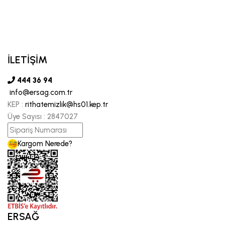
İLETİŞİM
444 36 94
info@ersag.com.tr
KEP :
rithatemizlik@hs01.kep.tr
Üye Sayısı :
2847027
Kargom Nerede?
ERSAĞ