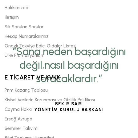
Hakkımızda
İletişim
Sık Sorulan Sorular
Hesap Numaralarımız
Onaylı Takviye Edici Gıdalar Listesi
“Sana neden başardığını
Ülke Promosyonları
değil,nasıl başardığını
soracaklardır.“
E TİCARET VE KVKK
Prim Kazanç Tablosu
Kişisel Verilerin Korunması ve Gizlilik Politikası
BEKİR SARI
Cayma Hakkı
YÖNETİM KURULU BAŞKANI
Ersağ Avrupa
Seminer Takvimi
Bilgi Toplumu Hizmetleri