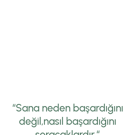
“Sana neden başardığını
değil,nasıl başardığını
soracaklardır.“