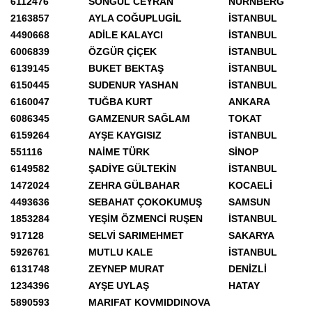
6112476
SONGÜL CEYRAN
NURNBERG
2163857
AYLA COĞUPLUGİL
İSTANBUL
4490668
ADİLE KALAYCI
İSTANBUL
6006839
ÖZGÜR ÇİÇEK
İSTANBUL
6139145
BUKET BEKTAŞ
İSTANBUL
6150445
SUDENUR YASHAN
İSTANBUL
6160047
TUĞBA KURT
ANKARA
6086345
GAMZENUR SAĞLAM
TOKAT
6159264
AYŞE KAYGISIZ
İSTANBUL
551116
NAİME TÜRK
SİNOP
6149582
ŞADİYE GÜLTEKİN
İSTANBUL
1472024
ZEHRA GÜLBAHAR
KOCAELİ
4493636
SEBAHAT ÇOKOKUMUŞ
SAMSUN
1853284
YEŞİM ÖZMENCİ RUŞEN
İSTANBUL
917128
SELVİ SARIMEHMET
SAKARYA
5926761
MUTLU KALE
İSTANBUL
6131748
ZEYNEP MURAT
DENİZLİ
1234396
AYŞE UYLAŞ
HATAY
5890593
MARIFAT KOVMIDDINOVA