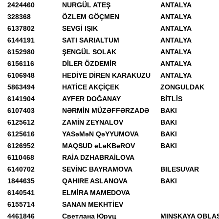
2424460
NURGÜL ATEŞ
ANTALYA
328368
ÖZLEM GÖÇMEN
ANTALYA
6137802
SEVGİ IŞIK
ANTALYA
6144191
SATI SARIALTUM
ANTALYA
6152980
ŞENGÜL SOLAK
ANTALYA
6156116
DİLER ÖZDEMİR
ANTALYA
6106948
HEDİYE DİREN KARAKUZU
ANTALYA
5863494
HATİCE AKÇİÇEK
ZONGULDAK
6141904
AYFER DOĞANAY
BİTLİS
6107403
NƏRMİN MÜZƏFFƏRZADƏ
BAKI
6125612
ZAMİN ZEYNALOV
BAKI
6125616
YASəMəN QəYYUMOVA
BAKI
6126952
MAQSUD əLəKBəROV
BAKI
6110468
RAİA DZHABRAİLOVA
6140702
SEVİNC BAYRAMOVA
BILESUVAR
1844635
QAHIRE ASLANOVA
BAKI
6140541
ELMİRA MAMEDOVA
6155714
SANAN MEKHTİEV
4461846
Светлана Юруц
MINSKAYA OBLA