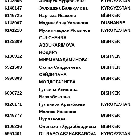
6143506
Айзирек Нурубекова
KYRGYZSTAN
6148147
Зулхиджа Баянкулова
KYRGYZSTAN
6146725
Наргиза Исакова
BİSHKEK
6148097
Мадинабону Усманова
DUSHANBE
6141210
Мухаммадяхё Моминов
KYRGYZSTAN
GULCHEHRA
6129309
BİSHKEK
ABDUKARIMOVA
НОДИРА
6130912
BİSHKEK
МИРМАМАДАМИНОВА
5921583
Салия Сайдалиева
BİSHKEK
СЕЙДИПАНА
5960863
BİSHKEK
МОЛДОГАЗИЕВА
Гулзина Анишова
6096722
BİSHKEK
Базарбековна
6120171
Гульнара Арыкбаева
KYRGYZSTAN
Малика Ишенова
6148777
BİSHKEK
Нурлановна
6106236
Одинахон Худайбердиева
BİSHKEK
5951401
DILRABO ABZHABBAROVA
KYRGYZSTAN