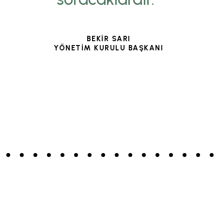
BEKİR SARI
YÖNETİM KURULU BAŞKANI