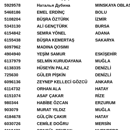
5929578
Наталья Дубина
MINSKAYA OBLA
5468186
EMEL ERDİNÇ
BOLU
5108204
BÜŞRA ÖZTÜRK
İZMİR
5343130
ALİ GENÇTÜRK
BURSA
6154842
SEMRA YÖNEL
ADANA
6155438
BÜŞRA KEMERTAŞ
SAKARYA
6097962
MADINA QOSIMI
4904940
YEŞİM SAMUR
ESKİŞEHİR
6137979
SELMİN KURUDAYANA
MUĞLA
6138335
HÜSEYİN PALAZ
DENİZLİ
725630
GÜLER PİŞKİN
DENİZLİ
6096136
ZEYNEP KELLECİ GÖZCÜ
ANKARA
6114732
ORHAN ALA
HATAY
6151074
ASAF ÇAKAR
RİZE
980344
HABİBE ÖZCAN
ERZURUM
903079
MURAT YILDIZ
MUĞLA
4184678
GÜLÇİN ÇAKIR
HATAY
6030726
CEMİLE DOĞRU
MERSİN