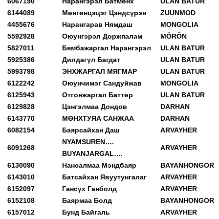
6067190
Нарангэрэл Батмөнх
ULAN BATUR
6144089
Мөнгөнцэцэг Цэндсүрэн
ZUUNMOD
4455676
Нарангарав Нямдаш
MONGOLIA
5592928
Оюунгэрэл Доржпалам
MÖRÖN
5827011
Бямбажаргал Нарангэрэл
ULAN BATUR
5925386
Дилдагүл Багдат
ULAN BATUR
5993798
ЭНХЖАРГАЛ МЯГМАР
ULAN BATUR
6122242
Оюунчимэг Сандуйжав
MONGOLIA
6125943
Отгонжаргал Баттөр
ULAN BATUR
6129828
Цэнгэлмаа Дондов
DARHAN
6143770
МӨНХТУЯА САНЖАА
DARHAN
6082154
Баярсайхан Даш
ARVAYHER
NYAMSUREN….
6091268
ARVAYHER
BUYANJARGAL….
6130090
Нансалмаа Мэндбаяр
BAYANHONGOR
6143010
Батсайхан Явуутунгалаг
ARVAYHER
6152097
Гансүх Ганболд
ARVAYHER
6152108
Баярмаа Болд
BAYANHONGOR
6157012
Бунд Байгаль
ARVAYHER