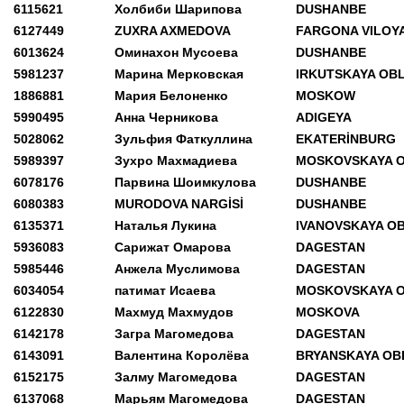
6115621
Холбиби Шарипова
DUSHANBE
6127449
ZUXRA AXMEDOVA
FARGONA VILOYA
6013624
Оминахон Мусоева
DUSHANBE
5981237
Марина Мерковская
IRKUTSKAYA OB
1886881
Мария Белоненко
MOSKOW
5990495
Анна Черникова
ADIGEYA
5028062
Зульфия Фаткуллина
EKATERİNBURG
5989397
Зухро Махмадиева
MOSKOVSKAYA 
6078176
Парвина Шоимкулова
DUSHANBE
6080383
MURODOVA NARGİSİ
DUSHANBE
6135371
Наталья Лукина
IVANOVSKAYA O
5936083
Сарижат Омарова
DAGESTAN
5985446
Анжела Муслимова
DAGESTAN
6034054
патимат Исаева
MOSKOVSKAYA 
6122830
Махмуд Махмудов
MOSKOVA
6142178
Загра Магомедова
DAGESTAN
6143091
Валентина Королёва
BRYANSKAYA OB
6152175
Залму Магомедова
DAGESTAN
6137068
Марьям Магомедова
DAGESTAN