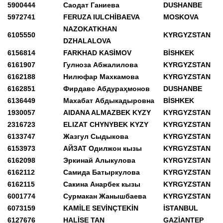
5900444
Саодат Ганиева
DUSHANBE
5972741
FERUZA IULCHİBAEVA
MOSKOVA
NAZOKATKHAN
6105550
KYRGYZSTAN
DZHALALOVA
6156814
FARKHAD KASİMOV
BİSHKEK
6161907
Гулноза Абжалилова
KYRGYZSTAN
6162188
Нилюфар Махкамова
KYRGYZSTAN
6162851
Фирдавс Абдураҳмонов
DUSHANBE
6136449
Махабат Абдыкадыровна
BİSHKEK
1930057
AIDANA ALMAZBEK KYZY
KYRGYZSTAN
2316723
ELIZAT CHYNYBEK KYZY
KYRGYZSTAN
6133747
Жазгул Сыдыкова
KYRGYZSTAN
6153973
АЙЗАТ Одилжон кызы
KYRGYZSTAN
6162098
Эркинай Алыкулова
KYRGYZSTAN
6162112
Самида Батыркулова
KYRGYZSTAN
6162115
Сакина Анарбек кызы
KYRGYZSTAN
6001774
Сурмакан Жанышбаева
KYRGYZSTAN
6073159
KAMİLE SEVİNÇTEKİN
İSTANBUL
6127676
HALİSE TAN
GAZİANTEP