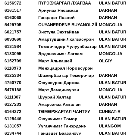
6156972
ПҮРЭВЖАРГАЛ ЛХАГВАА
ULAN BATUR
6161517
Ариунаа Янсанжав
DARHAN
6163068
Ганцэцэг Лозвой
DARHAN
5429705
OUYANERDENE BUYANOLZİİ
MONGOLIA
6021757
Энхтуяа Энхтайван
ULAN BATUR
6093660
Амартүвшин Лхагвасүрэн
ULAN BATUR
6131984
Төмөрчөдөр Чулуунбаатар
ULAN BATUR
6133095
Эрдэнэчимэг Лагсам
MONGOLIA
6152709
Март Альпашей
ÖLGIY
6118973
Мөнхцацрал Норовсүрэн
6125334
Шижирбаатар Төмөрочир
DARHAN
4750770
Оюунсүрэн Даржаа
ULAN BATUR
5478188
Март Дамдинсүрэн
MONGOLIA
6111307
Шуурай Халтар
ULAN BATUR
6127233
Амарсанаа Амгалан
DARHAN
6164272
ТӨМӨРЖАРГАЛ ЧАНТУУ
CUHBATıR
6125446
Оюунчимэг Төмөр
ULAN BATUR
6131057
Ууганчимэг Ганэрдэнэ
ULANGOM
6134744
Ганцэцэг Баасанхүү
ULAN BATUR