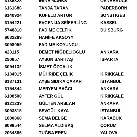
6136828
IRINA MARKS
OSNABRÜCK
6161686
TANJA TARAN
PADERBORN
6140924
KUFELD ARTUR
SONSTIGES
6154221
EVGENİJA SEİFERLİNG
KASSEL
5748810
FADİME CELTİK
DUISBURG
6032289
HANİFE AKSOYY
6098059
FADİME KOYUNCU
423115
DEMET NİĞDELİOĞLU
ANKARA
290657
AYSUN SARITAŞ
ISPARTA
6094132
İSMET ÖZÇALIK
6134915
MÜHRİBE ÇELİK
KIRIKKALE
6137131
AYŞE SIDIKA ÇAKAR
İSTANBUL
6154344
MERYEM BAĞCI
ANKARA
6108500
AYFER GÜL
KIRIKKALE
6121239
GÜLTEN ARSLAN
ANKARA
6093315
SEVGÜL KAYA
İSTANBUL
1800860
SEMA BELGE
KARABÜK
6096544
SELMA ALDIBAŞ
ÇORUM
2064386
TUĞBA EREN
YALOVA