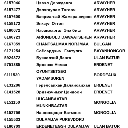
6157046
Цэвэл Дорждавга
ARVAYHER
6157477
Дэлэгдулам Тогооч
ARVAYHER
6157600
Баярмагнай Жамсранпүрэв
ARVAYHER
6158172
Энхзул Отгон
ARVAYHER
6160072
Насанжаргал Энэ биш
ARVAYHER
6160723
ARİUNBOLD DAWAATSEREN
ARVAYHER
6167359
CHANTSALMAA NORJMAA
BULGAN
6171254
Соёлэрдэнэ.. Гантулга..
BAYANHONGOR
5924372
Буянөлзий Давга
ULAN BATUR
5751385
Эрдэнээ Нямаа
ERDENET
OYUNTSETSEG
6111530
BORDEAUX
YADAMSUREN
6131286
Гэрэлсайхан Далайсайхан
ERDENET
6141528
Эрдэнэчимэг Цондоон
ERDENET
UUGANBAATAR
6151150
MONGOLIA
MUNKHBAATAR
6152756
Нандинцэцэг Батмөнх
MONGOLIA
6155533
DULAMJAV PUREVDORJ
6160709
ERDENETEGSH DULAMJAV
ULAN BATUR