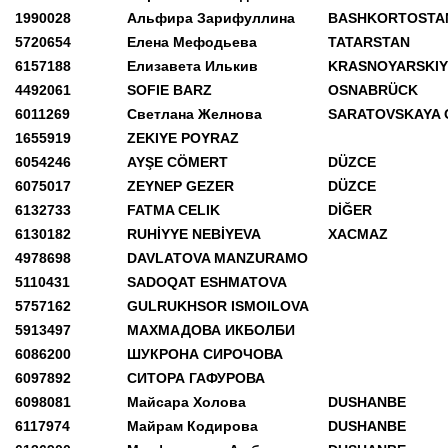
1990028
Альфира Зарифуллина
BASHKORTOSTA
5720654
Елена Мефодьева
TATARSTAN
6157188
Елизавета Илькив
KRASNOYARSKIY
4492061
SOFIE BARZ
OSNABRÜCK
6011269
Светлана Желнова
SARATOVSKAYA 
1655919
ZEKIYE POYRAZ
6054246
AYŞE CÖMERT
DÜZCE
6075017
ZEYNEP GEZER
DÜZCE
6132733
FATMA CELIK
DİĞER
6130182
RUHİYYE NEBİYEVA
XACMAZ
4978698
DAVLATOVA MANZURAMO
5110431
SADOQAT ESHMATOVA
5757162
GULRUKHSOR ISMOILOVA
5913497
МАХМАДОВА ИКБОЛБИ
6086200
ШУКРОНА СИРОЧОВА
6097892
СИТОРА ГАФУРОВА
6098081
Майсара Холова
DUSHANBE
6117974
Майрам Кодирова
DUSHANBE