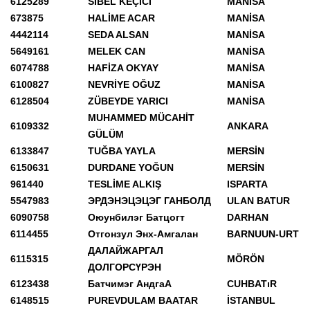
6125289
SİBEL KEÇİCİ
MANİSA
673875
HALİME ACAR
MANİSA
4442114
SEDA ALSAN
MANİSA
5649161
MELEK CAN
MANİSA
6074788
HAFİZA OKYAY
MANİSA
6100827
NEVRİYE OĞUZ
MANİSA
6128504
ZÜBEYDE YARICI
MANİSA
MUHAMMED MÜCAHİT
6109332
ANKARA
GÜLÜM
6133847
TUĞBA YAYLA
MERSİN
6150631
DURDANE YOĞUN
MERSİN
961440
TESLİME ALKIŞ
ISPARTA
5547983
ЭРДЭНЭЦЭЦЭГ ГАНБОЛД
ULAN BATUR
6090758
Оюунбилэг Батцогт
DARHAN
6114455
Отгонзул Энх-Амгалан
BARNUUN-URT
ДАЛАЙЖАРГАЛ
6115315
MÖRÖN
ДОЛГОРСҮРЭН
6123438
Батчимэг АндгаA
CUHBATıR
6148515
PUREVDULAM BAATAR
İSTANBUL