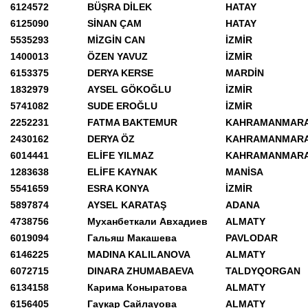
6124572
BÜŞRA DİLEK
HATAY
6125090
SİNAN ÇAM
HATAY
5535293
MİZGİN CAN
İZMİR
1400013
ÖZEN YAVUZ
İZMİR
6153375
DERYA KERSE
MARDİN
1832979
AYSEL GÖKOĞLU
İZMİR
5741082
SUDE EROĞLU
İZMİR
2252231
FATMA BAKTEMUR
KAHRAMANMAR
2430162
DERYA ÖZ
KAHRAMANMAR
6014441
ELİFE YILMAZ
KAHRAMANMAR
1283638
ELİFE KAYNAK
MANİSA
5541659
ESRA KONYA
İZMİR
5897874
AYSEL KARATAŞ
ADANA
4738756
Муханбеткали Авхадиев
ALMATY
6019094
Гальяш Макашева
PAVLODAR
6146225
MADINA KALILANOVA
ALMATY
6072715
DINARA ZHUMABAEVA
TALDYQORGAN
6134158
Карима Коныратова
ALMATY
6156405
Гаукар Сайлауова
ALMATY