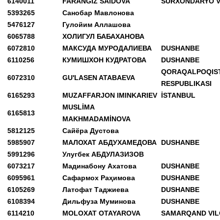
6140011
FARANGİZ SAİDOVA
SURXONDARYO V
5393265
Санобар Мавлонова
5476127
Гулойим Аллашова
6065788
ХОЛИГУЛ БАБАХАНОВА
6072810
МАКСУДА МУРОДАЛИЕВА
DUSHANBE
6110256
КУМИШХОН КУДРАТОВА
DUSHANBE
QORAQALPOQIS
6072310
GU'LASEN ATABAEVA
RESPUBLIKASI
6165293
MUZAFFARJON IMINKARIEV
İSTANBUL
MUSLİMA
6165813
MAKHMADAMİNOVA
5812125
Сайёра Дустова
5985907
МАЛОХАТ АБДУХАМЕДОВА
DUSHANBE
5991296
Улугбек АБДУЛАЗИЗОВ
6073217
Мадинабону Ахатова
DUSHANBE
6095961
Сафармох Раҳимова
DUSHANBE
6105269
Латофат Таджиева
DUSHANBE
6108394
Дильфуза Муминова
DUSHANBE
6114210
MOLOXAT OTAYAROVA
SAMARQAND VIL