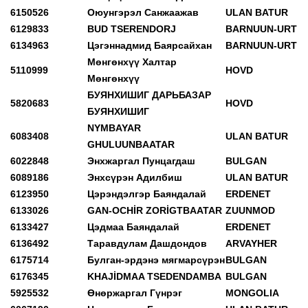
6150526
Оюунгэрэл Санжаажав
ULAN BATUR
6129833
BUD TSERENDORJ
BARNUUN-URT
6134963
Цэгэннадмид Баярсайхан
BARNUUN-URT
Мөнгөнхүү Халтар
5110999
HOVD
Мөнгөнхүү
БУЯНХИШИГ ДАРЬБАЗАР
5820683
HOVD
БУЯНХИШИГ
NYMBAYAR
6083408
ULAN BATUR
GHULUUNBAATAR
6022848
Энхжаргал Пунцагдаш
BULGAN
6089186
Энхсүрэн Адилбиш
ULAN BATUR
6123950
Цэрэндэлгэр Баяндалай
ERDENET
6133026
GAN-OCHİR ZORİGTBAATAR
ZUUNMOD
6133427
Цэдмаа Баяндалай
ERDENET
6136492
Таравдулам Дашдондов
ARVAYHER
6175714
Булган-эрдэнэ мягмарсүрэн
BULGAN
6176345
KHAJİDMAA TSEDENDAMBA
BULGAN
5925532
Өнөржаргал Гүнрэг
MONGOLIA