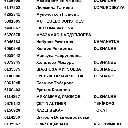
6136900
Махфиратчон Аюбова
DUSHANBE
6147852
Людмила Тагиева
UDMURDSKAYA
4282841
Муночотхон Ганиева
5061585
MUHIBULLO JONSHOEV
5400667
FARZONA VALİEVA
5670575
МУАЗАМХОН АБДУЛЛОЕВА
6046183
Набуват Разокова
KAMCHATKA
6050546
Халима Рахимова
DUSHANBE
6059442
Мавзуна Насруллоева
6073345
Халилова Машура
DUSHANBE
6133375
ШАХНОЗА МИРЗОЕВА
DUSHANBE
6140006
ГУЛРУХСОР МИРЗОЕВА
DUSHANBE
6061045
Басонат Табарова
6100403
Рустам Комилов
6114857
МУХАММАД ИМОМОВ
DUSHANBE
5878142
ÇETİN ALTINER
TEKİRDAĞ
6150926
NAZLI BEKAR
TOKAT
6114290
Вікторія Владимировська
6135967
Ольга Щайцева
KROPİWNİCKİ