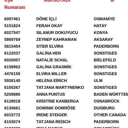
Üye
Adı-SOYADI
İli
Numarası
6097461
DÖNE İÇLİ
OSMANİYE
5151824
FERAH OKAY
HATAY
6027547
SILANUR DOKUYUCU
KONYA
5869769
ZEYNEP KAHRAMAN
AKSARAY
5815454
STİER ELVİRA
PADERBORN
6122037
GALİNA HEN
SONSTIGES
6020007
NATALİE SCHAL
BİELEFELD
6158962
GALİNA GRASMİK
SONSTIGES
4476159
ELVIRA MILLER
SONSTIGES
5926140
HELENA EİRİCH
ULM
6100267
TATJANA MARTYNENKO
SONSTIGES
5209880
ANNA PUNTUS
BADEN WÜRTTE
6128018
KRİSTİNE KANBERGA
OSNABRÜCK
6130661
DOMINIK DOMRÖSE
DUISBURG
6015772
IRENE STEIGER
OTHER CANADA
6103074
TATJANA REİSCH
PADERBORN