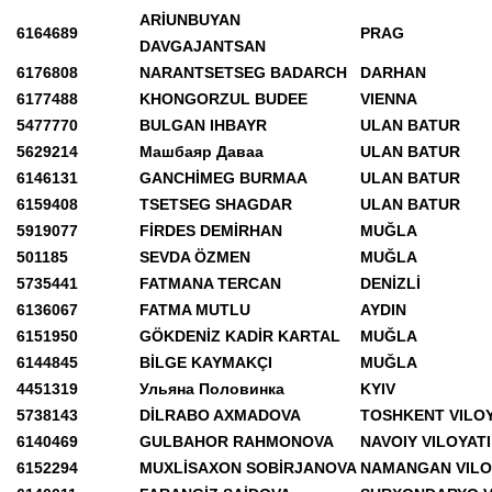
ARİUNBUYAN
6164689
PRAG
DAVGAJANTSAN
6176808
NARANTSETSEG BADARCH
DARHAN
6177488
KHONGORZUL BUDEE
VIENNA
5477770
BULGAN IHBAYR
ULAN BATUR
5629214
Машбаяр Даваа
ULAN BATUR
6146131
GANCHİMEG BURMAA
ULAN BATUR
6159408
TSETSEG SHAGDAR
ULAN BATUR
5919077
FİRDES DEMİRHAN
MUĞLA
501185
SEVDA ÖZMEN
MUĞLA
5735441
FATMANA TERCAN
DENİZLİ
6136067
FATMA MUTLU
AYDIN
6151950
GÖKDENİZ KADİR KARTAL
MUĞLA
6144845
BİLGE KAYMAKÇI
MUĞLA
4451319
Ульяна Половинка
KYIV
5738143
DİLRABO AXMADOVA
TOSHKENT VILOY
6140469
GULBAHOR RAHMONOVA
NAVOIY VILOYATI
6152294
MUXLİSAXON SOBİRJANOVA
NAMANGAN VILO