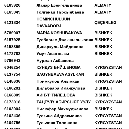
6163920
Жанар Есенгельдиева
ALMATY
6163949
Толғанай Тұрсынбаева
ALMATY
HOMİNCHULUUN
6121834
ÇEÇERLEG
DAVAADORJ
5789007
MARİA KOSHUBAKOVA
BİSHKEK
6157925
Гулбарым Джакшылыковна
BİSHKEK
6158899
Динаркуль Мойдинова
BİSHKEK
6172782
Умут Асан кызы
BİSHKEK
5786943
Нуржан Акбашова
6046254
КУНДУЗ БНЙШЕНОВА
KYRGYZSTAN
6137754
SAGYNBAEVA ASYLKAN
BİSHKEK
6148636
Примкулов Алымкан
KYRGYZSTAN
6166281
Дильбаара Иманкулова
BİSHKEK
6168809
АЙНУР ТИЛЕШОВА
BİSHKEK
6173018
ТАҢГҮЛҮ АБИРСЫЯТ УУЛУ
KYRGYZSTAN
6103004
Нилюфар Махмуджанова
BİSHKEK
6102436
Гулзина Абдрахмонва
KYRGYZSTAN
6104756
Гульзина Толошова
KYRGYZSTAN