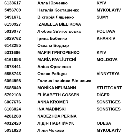
6138617
Алла Юрченко
KYIV
5456769
Наталія Косташенко
MYKOLAYİV
5491671
Вікторія Ляшенко
SUMY
6150927
IZABELLA BİELİKOVA
5019977
Любов Зв'ягольська
POLTAVA
5929762
Ірина Бабенко
KHARKİV
6142285
Оксана Боднар
5311686
МАРІЯ ГРИГОРЕНКО
KYIV
6161856
MARİA PAVLİUTCHİ
MOLDOVA
4878441
Аліна Фроленко
5858743
Олена Рабцун
VİNNYTSYA
6094998
Галина Іванівна Білінська
5685049
MONİKA NEUMANN
STUTTGART
5792108
ELİSABETH GOSSEN
DİĞER
6067676
АNNA KROMER
SONSTIGES
6106024
INA MADİNSKİ
SONSTIGES
4281288
NADEZHDA PERINA
4912420
ЛІДІЯ ПАВЛІЙЧУК
ODESA
5031823
Лілія Чокова
MYKOLAYİV