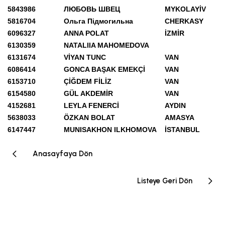
5843986
ЛЮБОВЬ ШВЕЦ
MYKOLAYİV
5816704
Ольга Підмогильна
CHERKASY
6096327
ANNA POLAT
İZMİR
6130359
NATALIIA MAHOMEDOVA
6131674
VİYAN TUNC
VAN
6086414
GONCA BAŞAK EMEKÇİ
VAN
6153710
ÇİĞDEM FİLİZ
VAN
6154580
GÜL AKDEMİR
VAN
4152681
LEYLA FENERCİ
AYDIN
5638033
ÖZKAN BOLAT
AMASYA
6147447
MUNISAKHON ILKHOMOVA
İSTANBUL
Anasayfaya Dön
Listeye Geri Dön