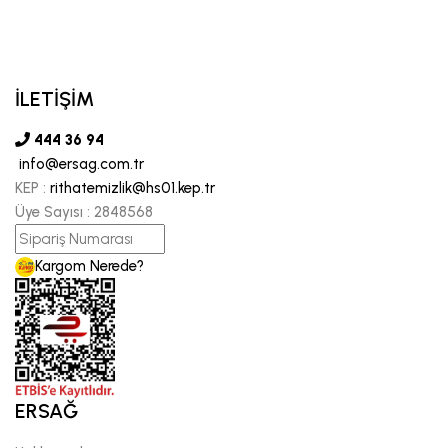
İLETİŞİM
444 36 94
info@ersag.com.tr
KEP :
rithatemizlik@hs01.kep.tr
Üye Sayısı :
2848568
Kargom Nerede?
ERSAĞ