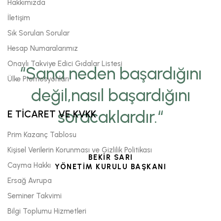
Hakkımızda
İletişim
Sık Sorulan Sorular
Hesap Numaralarımız
Onaylı Takviye Edici Gıdalar Listesi
“Sana neden başardığını
Ülke Promosyonları
değil,nasıl başardığını
soracaklardır.“
E TİCARET VE KVKK
Prim Kazanç Tablosu
Kişisel Verilerin Korunması ve Gizlilik Politikası
BEKİR SARI
Cayma Hakkı
YÖNETİM KURULU BAŞKANI
Ersağ Avrupa
Seminer Takvimi
Bilgi Toplumu Hizmetleri