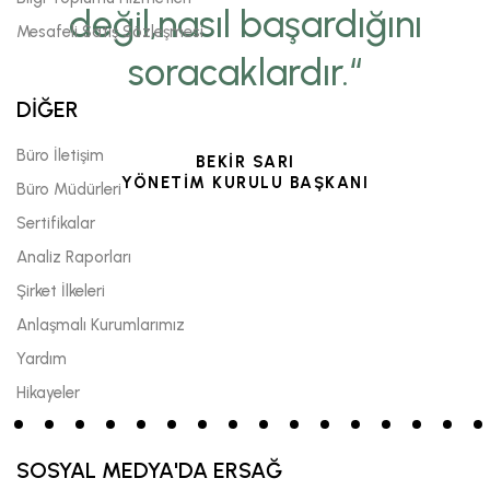
değil,nasıl başardığını
Mesafeli Satış Sözleşmesi
soracaklardır.“
DİĞER
Büro İletişim
BEKİR SARI
YÖNETİM KURULU BAŞKANI
Büro Müdürleri
Sertifikalar
Analiz Raporları
Şirket İlkeleri
Anlaşmalı Kurumlarımız
Yardım
Hikayeler
SOSYAL MEDYA'DA ERSAĞ