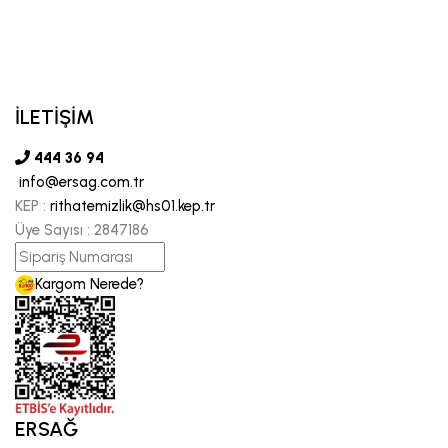
İLETİŞİM
444 36 94
info@ersag.com.tr
KEP :
rithatemizlik@hs01.kep.tr
Üye Sayısı :
2847186
Kargom Nerede?
ERSAĞ