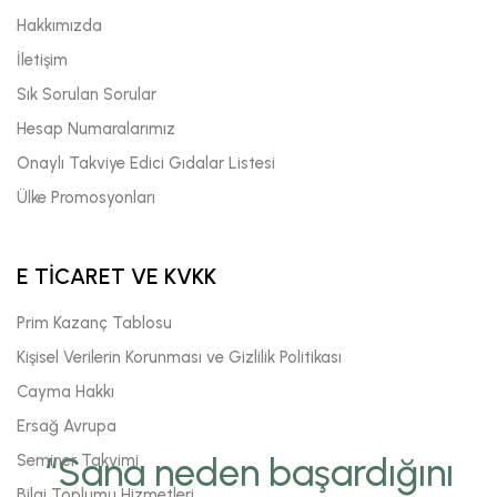
Hakkımızda
İletişim
Sık Sorulan Sorular
Hesap Numaralarımız
Onaylı Takviye Edici Gıdalar Listesi
Ülke Promosyonları
E TİCARET VE KVKK
Prim Kazanç Tablosu
Kişisel Verilerin Korunması ve Gizlilik Politikası
Cayma Hakkı
Ersağ Avrupa
Seminer Takvimi
“Sana neden başardığını
Bilgi Toplumu Hizmetleri