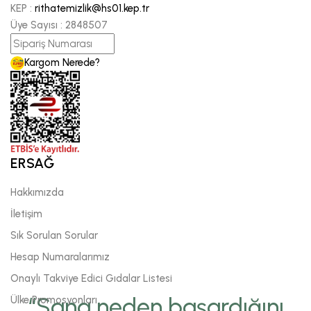
KEP :
rithatemizlik@hs01.kep.tr
Üye Sayısı :
2848507
Kargom Nerede?
ERSAĞ
Hakkımızda
İletişim
Sık Sorulan Sorular
Hesap Numaralarımız
Onaylı Takviye Edici Gıdalar Listesi
“Sana neden başardığını
Ülke Promosyonları