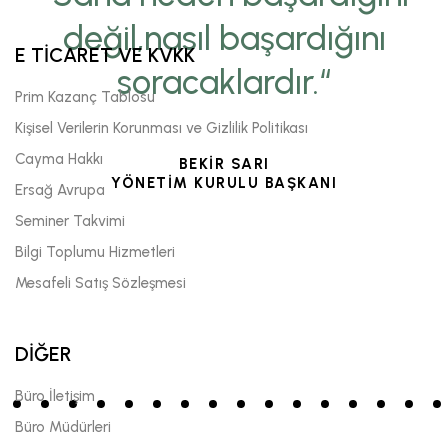
değil,nasıl başardığını
E TİCARET VE KVKK
soracaklardır.“
Prim Kazanç Tablosu
Kişisel Verilerin Korunması ve Gizlilik Politikası
Cayma Hakkı
BEKİR SARI
YÖNETİM KURULU BAŞKANI
Ersağ Avrupa
Seminer Takvimi
Bilgi Toplumu Hizmetleri
Mesafeli Satış Sözleşmesi
DİĞER
Büro İletişim
Büro Müdürleri