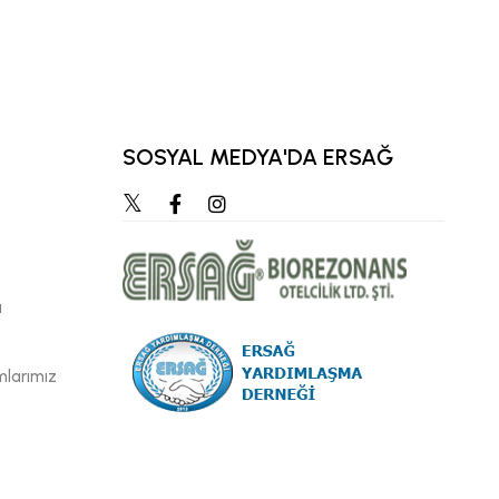
KIDEMLI ÜST BÖLGE 
SOSYAL MEDYA'DA ERSAĞ
ı
mlarımız