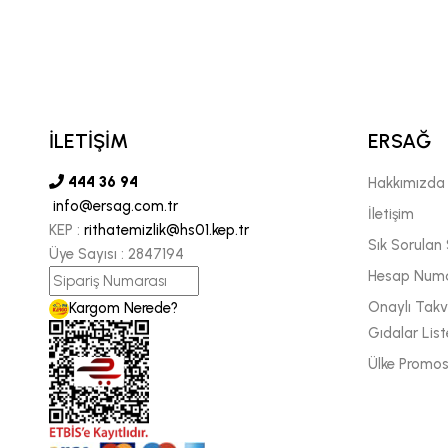
DOLF PEÇENİTSİN
YA BÖLGE MÜDÜRÜ
İLETİŞİM
ERSAĞ
444 36 94
Hakkımızda
info@ersag.com.tr
İletişim
KEP :
rithatemizlik@hs01.kep.tr
Sık Sorulan 
Üye Sayısı :
2847194
Hesap Numa
Onaylı Takvi
Kargom Nerede?
Gıdalar List
Ülke Promos