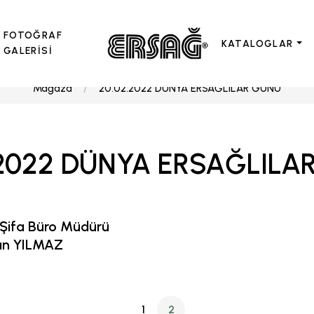
FOTOĞRAF
KATALOGLAR
GALERİSİ
Mağaza
20.02.2022 DÜNYA ERSAĞLILAR GÜNÜ
.2022 DÜNYA ERSAĞLILA
Şifa Büro Müdürü
an YILMAZ
1
2