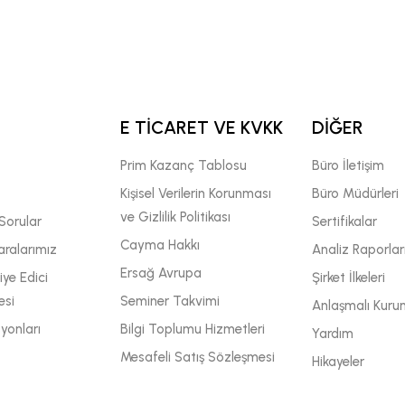
E TİCARET VE KVKK
DİĞER
Prim Kazanç Tablosu
Büro İletişim
Kişisel Verilerin Korunması
Büro Müdürleri
ve Gizlilik Politikası
Sorular
Sertifikalar
Cayma Hakkı
ralarımız
Analiz Raporlar
Ersağ Avrupa
ye Edici
Şirket İlkeleri
esi
Seminer Takvimi
Anlaşmalı Kuru
yonları
Bilgi Toplumu Hizmetleri
Yardım
Mesafeli Satış Sözleşmesi
Hikayeler