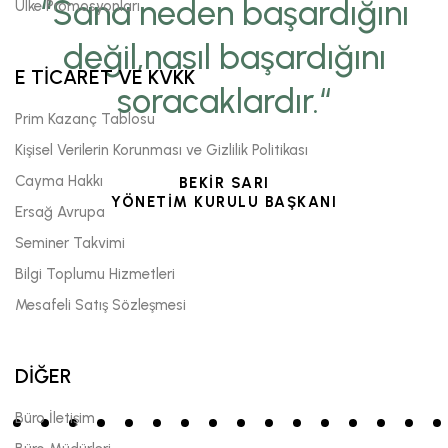
“Sana neden başardığını
Ülke Promosyonları
değil,nasıl başardığını
E TİCARET VE KVKK
soracaklardır.“
Prim Kazanç Tablosu
Kişisel Verilerin Korunması ve Gizlilik Politikası
Cayma Hakkı
BEKİR SARI
YÖNETİM KURULU BAŞKANI
Ersağ Avrupa
Seminer Takvimi
Bilgi Toplumu Hizmetleri
Mesafeli Satış Sözleşmesi
DİĞER
Büro İletişim