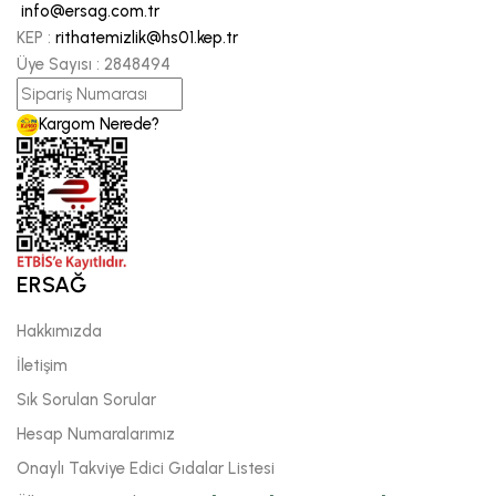
info@ersag.com.tr
KEP :
rithatemizlik@hs01.kep.tr
Üye Sayısı :
2848494
Kargom Nerede?
ERSAĞ
Hakkımızda
İletişim
Sık Sorulan Sorular
Hesap Numaralarımız
Onaylı Takviye Edici Gıdalar Listesi