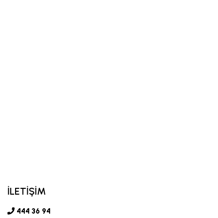
İLETİŞİM
444 36 94