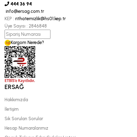
444 36 94
info@ersag.com.tr
KEP :
rithatemizlik@hs01.kep.tr
Üye Sayısı :
2846848
Kargom Nerede?
ERSAĞ
Hakkımızda
İletişim
Sık Sorulan Sorular
Hesap Numaralarımız