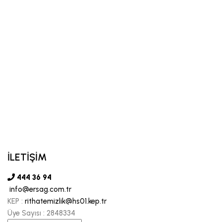
İLETİŞİM
444 36 94
info@ersag.com.tr
KEP :
rithatemizlik@hs01.kep.tr
Üye Sayısı :
2848334