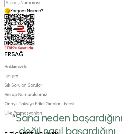
Kargom Nerede?
ERSAĞ
Hakkımızda
İletişim
Sık Sorulan Sorular
Hesap Numaralarımız
Onaylı Takviye Edici Gıdalar Listesi
Ülke Promosyonları
“Sana neden başardığını
değil,nasıl başardığını