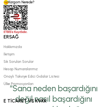
Kargom Nerede?
ERSAĞ
Hakkımızda
İletişim
Sık Sorulan Sorular
Hesap Numaralarımız
Onaylı Takviye Edici Gıdalar Listesi
Ülke Promosyonları
“Sana neden başardığını
değil,nasıl başardığını
E TİCARET VE KVKK