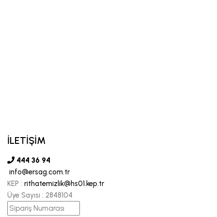
İLETİŞİM
444 36 94
info@ersag.com.tr
KEP :
rithatemizlik@hs01.kep.tr
Üye Sayısı :
2848104