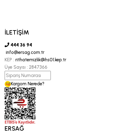
İLETİŞİM
444 36 94
info@ersag.com.tr
KEP :
rithatemizlik@hs01.kep.tr
Üye Sayısı :
2847366
Kargom Nerede?
ERSAĞ