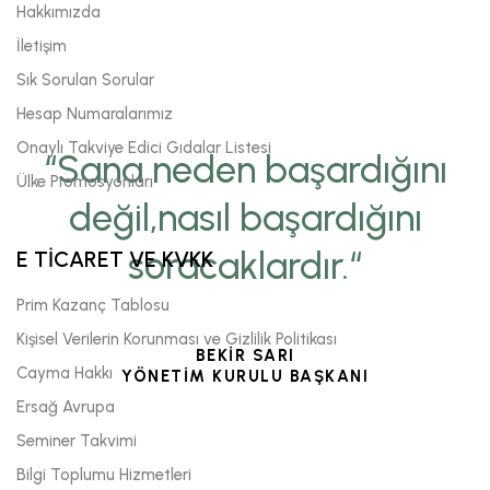
Hakkımızda
İletişim
Sık Sorulan Sorular
Hesap Numaralarımız
Onaylı Takviye Edici Gıdalar Listesi
“Sana neden başardığını
Ülke Promosyonları
değil,nasıl başardığını
soracaklardır.“
E TİCARET VE KVKK
Prim Kazanç Tablosu
Kişisel Verilerin Korunması ve Gizlilik Politikası
BEKİR SARI
Cayma Hakkı
YÖNETİM KURULU BAŞKANI
Ersağ Avrupa
Seminer Takvimi
Bilgi Toplumu Hizmetleri