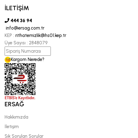
İLETİŞİM
444 36 94
info@ersag.com.tr
KEP :
rithatemizlik@hs01.kep.tr
Üye Sayısı :
2848079
Kargom Nerede?
ERSAĞ
Hakkımızda
İletişim
Sık Sorulan Sorular