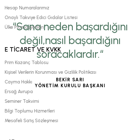
Hesap Numaralarımız
Onaylı Takviye Edici Gıdalar Listesi
“Sana neden başardığını
Ülke Promosyonları
değil,nasıl başardığını
E TİCARET VE KVKK
soracaklardır.“
Prim Kazanç Tablosu
Kişisel Verilerin Korunması ve Gizlilik Politikası
BEKİR SARI
Cayma Hakkı
YÖNETİM KURULU BAŞKANI
Ersağ Avrupa
Seminer Takvimi
Bilgi Toplumu Hizmetleri
Mesafeli Satış Sözleşmesi