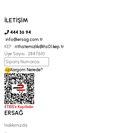
İLETİŞİM
444 36 94
info@ersag.com.tr
KEP :
rithatemizlik@hs01.kep.tr
Üye Sayısı :
2847610
Kargom Nerede?
ERSAĞ
Hakkımızda