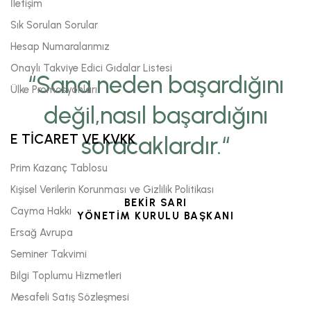
İletişim
Sık Sorulan Sorular
Hesap Numaralarımız
Onaylı Takviye Edici Gıdalar Listesi
“Sana neden başardığını
Ülke Promosyonları
değil,nasıl başardığını
E TİCARET VE KVKK
soracaklardır.“
Prim Kazanç Tablosu
Kişisel Verilerin Korunması ve Gizlilik Politikası
BEKİR SARI
Cayma Hakkı
YÖNETİM KURULU BAŞKANI
Ersağ Avrupa
Seminer Takvimi
Bilgi Toplumu Hizmetleri
Mesafeli Satış Sözleşmesi