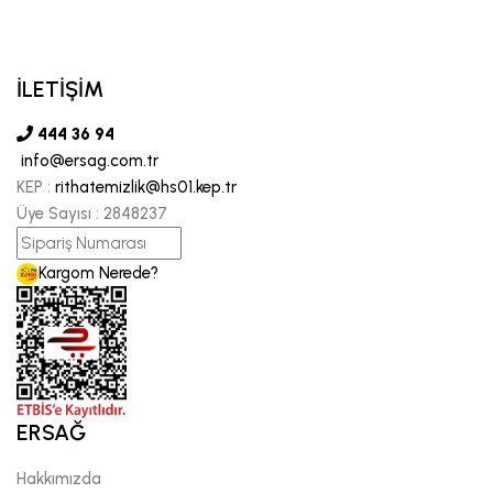
İLETİŞİM
444 36 94
info@ersag.com.tr
KEP :
rithatemizlik@hs01.kep.tr
Üye Sayısı :
2848237
Kargom Nerede?
ERSAĞ
Hakkımızda