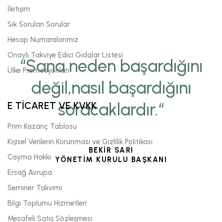
İletişim
Sık Sorulan Sorular
Hesap Numaralarımız
Onaylı Takviye Edici Gıdalar Listesi
“Sana neden başardığını
Ülke Promosyonları
değil,nasıl başardığını
E TİCARET VE KVKK
soracaklardır.“
Prim Kazanç Tablosu
Kişisel Verilerin Korunması ve Gizlilik Politikası
BEKİR SARI
Cayma Hakkı
YÖNETİM KURULU BAŞKANI
Ersağ Avrupa
Seminer Takvimi
Bilgi Toplumu Hizmetleri
Mesafeli Satış Sözleşmesi