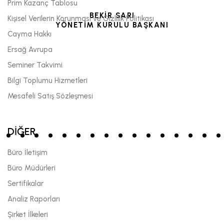
Prim Kazanç Tablosu
BEKİR SARI
Kişisel Verilerin Korunması ve Gizlilik Politikası
YÖNETİM KURULU BAŞKANI
Cayma Hakkı
Ersağ Avrupa
Seminer Takvimi
Bilgi Toplumu Hizmetleri
Mesafeli Satış Sözleşmesi
DİĞER
Büro İletişim
Büro Müdürleri
Sertifikalar
Analiz Raporları
Şirket İlkeleri