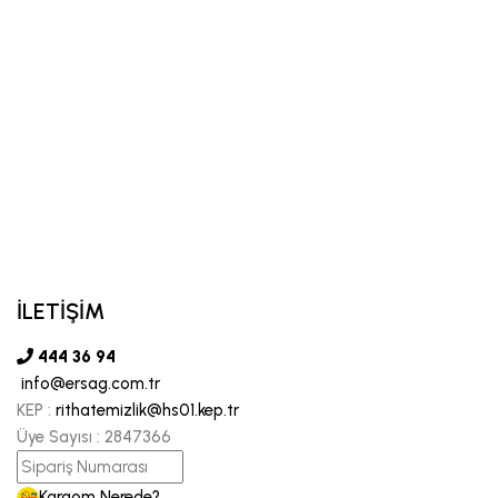
İLETİŞİM
444 36 94
info@ersag.com.tr
KEP :
rithatemizlik@hs01.kep.tr
Üye Sayısı :
2847366
Kargom Nerede?