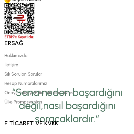
ERSAĞ
Hakkımızda
İletişim
Sık Sorulan Sorular
Hesap Numaralarımız
“Sana neden başardığını
Onaylı Takviye Edici Gıdalar Listesi
Ülke Promosyonları
değil,nasıl başardığını
soracaklardır.“
E TİCARET VE KVKK