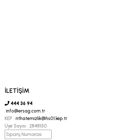
İLETİŞİM
444 36 94
info@ersag.com.tr
KEP :
rithatemizlik@hs01.kep.tr
Üye Sayısı :
2848150