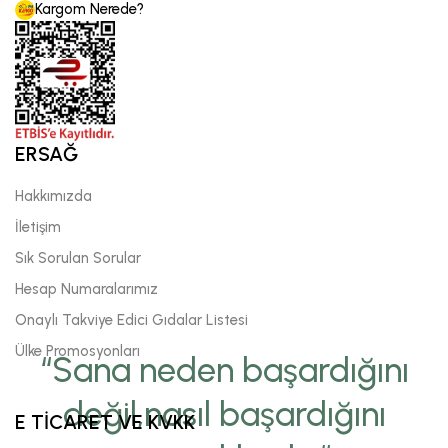
Kargom Nerede?
ERSAĞ
Hakkımızda
İletişim
Sık Sorulan Sorular
Hesap Numaralarımız
Onaylı Takviye Edici Gıdalar Listesi
Ülke Promosyonları
“Sana neden başardığını
değil,nasıl başardığını
E TİCARET VE KVKK