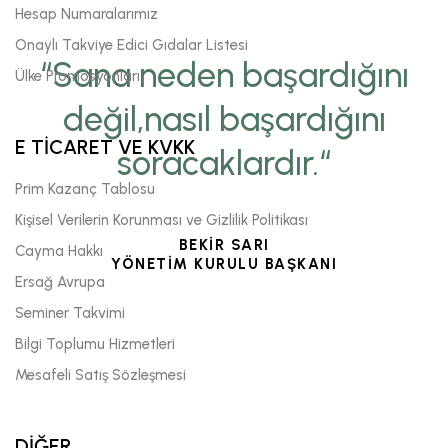
Hesap Numaralarımız
Onaylı Takviye Edici Gıdalar Listesi
“Sana neden başardığını
Ülke Promosyonları
değil,nasıl başardığını
E TİCARET VE KVKK
soracaklardır.“
Prim Kazanç Tablosu
Kişisel Verilerin Korunması ve Gizlilik Politikası
BEKİR SARI
Cayma Hakkı
YÖNETİM KURULU BAŞKANI
Ersağ Avrupa
Seminer Takvimi
Bilgi Toplumu Hizmetleri
Mesafeli Satış Sözleşmesi
DİĞER