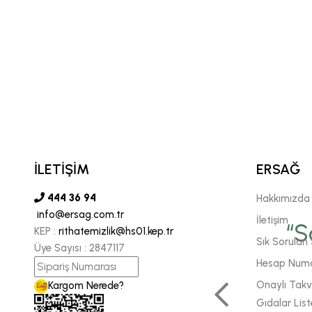
İLETİŞİM
ERSAĞ
444 36 94
Hakkımızda
info@ersag.com.tr
vgili şirketimiz Ersağ' a
İletişim
“S
KEP :
rithatemizlik@hs01.kep.tr
Sık Sorulan 
Üye Sayısı :
2847117
 sonsuz inancımızı
Hesap Numa
 daha fazla enerjiyle
Onaylı Takvi
Kargom Nerede?
Gıdalar List