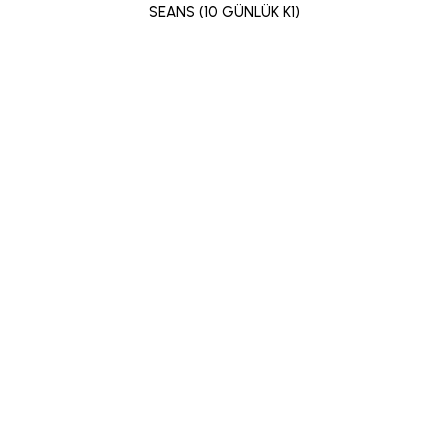
SEANS (10 GÜNLÜK K1)
5