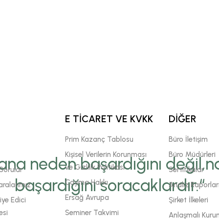
E TİCARET VE KVKK
DİĞER
Prim Kazanç Tablosu
Büro İletişim
Kişisel Verilerin Korunması
Büro Müdürleri
ana neden başardığını değil,na
ve Gizlilik Politikası
Sorular
Sertifikalar
başardığını soracaklardır.“
Cayma Hakkı
ralarımız
Analiz Raporlar
Ersağ Avrupa
ye Edici
Şirket İlkeleri
esi
Seminer Takvimi
Anlaşmalı Kuru