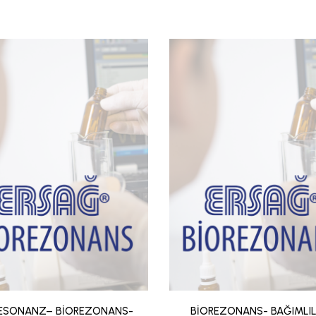
ESONANZ– BİOREZONANS-
BİOREZONANS- BAĞIMLILI