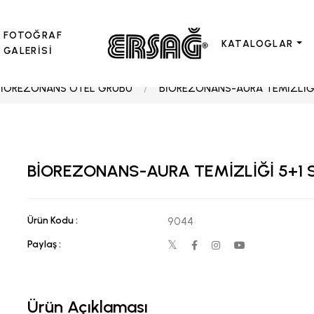
FOTOĞRAF
KATALOGLAR
GALERİSİ
BİOREZONANS OTEL GRUBU
BİOREZONANS-AURA TEMİZLİĞİ 
BİOREZONANS-AURA TEMİZLİĞİ 5+1 S
Ürün Kodu :
9044
Paylaş :
Ürün Açıklaması