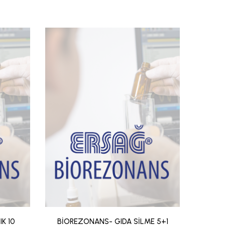
K 10
BİOREZONANS- GIDA SİLME 5+1
BİOR