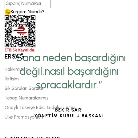
Kargom Nerede?
“Sana neden başardığını
ERSAĞ
değil,nasıl başardığını
Hakkımızda
İletişim
soracaklardır.“
Sık Sorulan Sorular
Hesap Numaralarımız
Onaylı Takviye Edici Gıdalar Listesi
BEKİR SARI
YÖNETİM KURULU BAŞKANI
Ülke Promosyonları