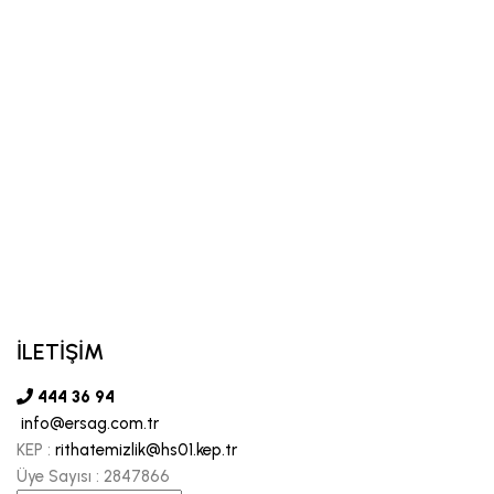
İLETİŞİM
444 36 94
info@ersag.com.tr
KEP :
rithatemizlik@hs01.kep.tr
Üye Sayısı :
2847866