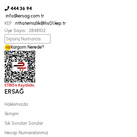
444 36 94
info@ersag.com.tr
KEP :
rithatemizlik@hs01.kep.tr
Üye Sayısı :
2848102
Kargom Nerede?
ERSAĞ
Hakkımızda
İletişim
Sık Sorulan Sorular
Hesap Numaralarımız