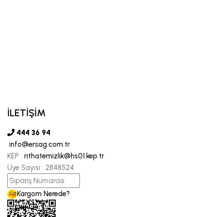
İLETİŞİM
444 36 94
info@ersag.com.tr
KEP :
rithatemizlik@hs01.kep.tr
Üye Sayısı :
2848524
Kargom Nerede?