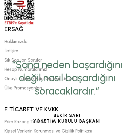
ERSAĞ
Hakkımızda
İletişim
Sık Sorulan Sorular
“Sana neden başardığını
Hesap Numaralarımız
değil,nasıl başardığını
Onaylı Takviye Edici Gıdalar Listesi
soracaklardır.“
Ülke Promosyonları
E TİCARET VE KVKK
BEKİR SARI
YÖNETİM KURULU BAŞKANI
Prim Kazanç Tablosu
Kişisel Verilerin Korunması ve Gizlilik Politikası