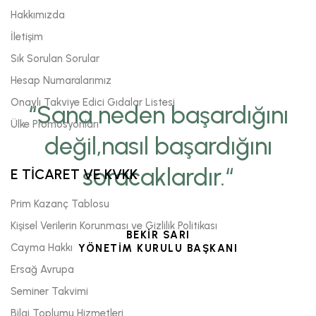
Hakkımızda
İletişim
Sık Sorulan Sorular
Hesap Numaralarımız
Onaylı Takviye Edici Gıdalar Listesi
“Sana neden başardığını
Ülke Promosyonları
değil,nasıl başardığını
soracaklardır.“
E TİCARET VE KVKK
Prim Kazanç Tablosu
Kişisel Verilerin Korunması ve Gizlilik Politikası
BEKİR SARI
Cayma Hakkı
YÖNETİM KURULU BAŞKANI
Ersağ Avrupa
Seminer Takvimi
Bilgi Toplumu Hizmetleri