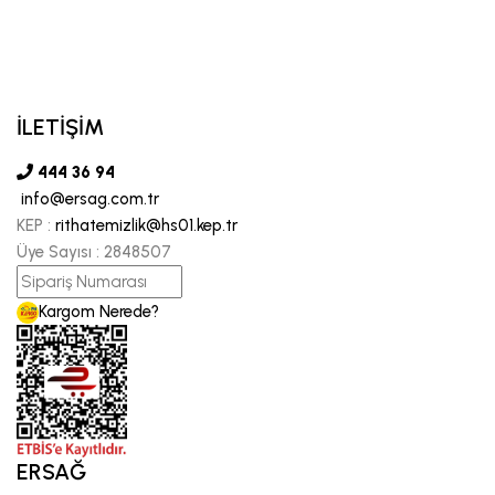
İLETİŞİM
444 36 94
info@ersag.com.tr
KEP :
rithatemizlik@hs01.kep.tr
Üye Sayısı :
2848507
Kargom Nerede?
ERSAĞ