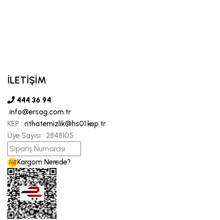
İLETİŞİM
444 36 94
info@ersag.com.tr
KEP :
rithatemizlik@hs01.kep.tr
Üye Sayısı :
2848105
Kargom Nerede?