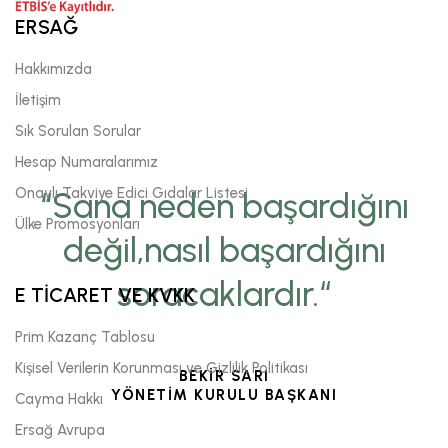
ERSAĞ
Hakkımızda
İletişim
Sık Sorulan Sorular
Hesap Numaralarımız
Onaylı Takviye Edici Gıdalar Listesi
“Sana neden başardığını
Ülke Promosyonları
değil,nasıl başardığını
soracaklardır.“
E TİCARET VE KVKK
Prim Kazanç Tablosu
Kişisel Verilerin Korunması ve Gizlilik Politikası
BEKİR SARI
YÖNETİM KURULU BAŞKANI
Cayma Hakkı
Ersağ Avrupa