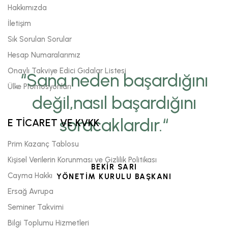
Hakkımızda
İletişim
Sık Sorulan Sorular
Hesap Numaralarımız
Onaylı Takviye Edici Gıdalar Listesi
“Sana neden başardığını
Ülke Promosyonları
değil,nasıl başardığını
soracaklardır.“
E TİCARET VE KVKK
Prim Kazanç Tablosu
Kişisel Verilerin Korunması ve Gizlilik Politikası
BEKİR SARI
Cayma Hakkı
YÖNETİM KURULU BAŞKANI
Ersağ Avrupa
Seminer Takvimi
Bilgi Toplumu Hizmetleri