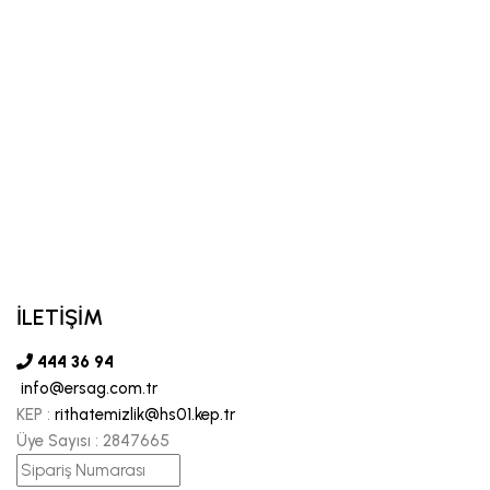
İLETİŞİM
444 36 94
info@ersag.com.tr
KEP :
rithatemizlik@hs01.kep.tr
Üye Sayısı :
2847665