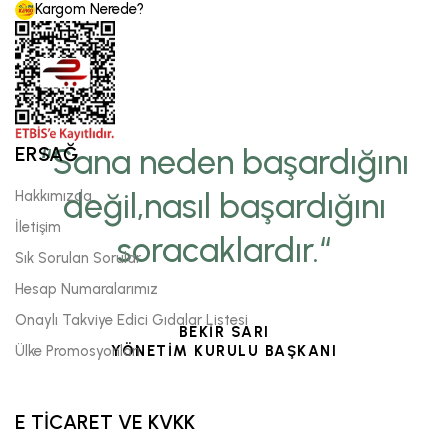
Kargom Nerede?
ERSAĞ
“Sana neden başardığını
değil,nasıl başardığını
Hakkımızda
İletişim
soracaklardır.“
Sık Sorulan Sorular
Hesap Numaralarımız
Onaylı Takviye Edici Gıdalar Listesi
BEKİR SARI
Ülke Promosyonları
YÖNETİM KURULU BAŞKANI
E TİCARET VE KVKK