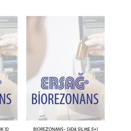
K 10
BİOREZONANS- GIDA SİLME 5+1
BİOR