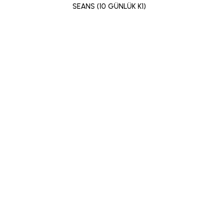
SEANS (10 GÜNLÜK K1)
5