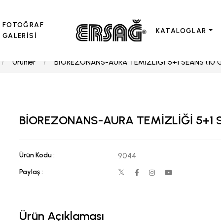
FOTOĞRAF
KATALOGLAR
GALERİSİ
Ürünler
BİOREZONANS-AURA TEMİZLİĞİ 5+1 SEANS (10 G
BİOREZONANS-AURA TEMİZLİĞİ 5+1 S
Ürün Kodu :
9044
Paylaş :
Ürün Açıklaması