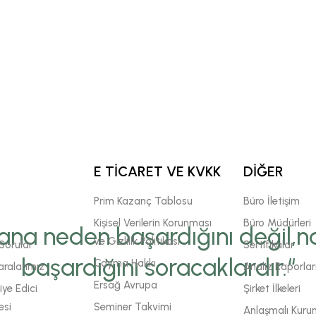
E TİCARET VE KVKK
DİĞER
Prim Kazanç Tablosu
Büro İletişim
Kişisel Verilerin Korunması
Büro Müdürleri
ana neden başardığını değil,na
ve Gizlilik Politikası
Sorular
Sertifikalar
başardığını soracaklardır.“
Cayma Hakkı
ralarımız
Analiz Raporlar
Ersağ Avrupa
ye Edici
Şirket İlkeleri
esi
Seminer Takvimi
Anlaşmalı Kuru