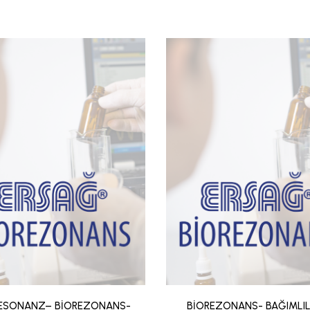
ESONANZ– BİOREZONANS-
BİOREZONANS- BAĞIMLILI