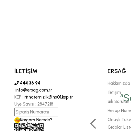
İLETİŞİM
ERSAĞ
444 36 94
Hakkımızda
info@ersag.com.tr
vgili şirketimiz Ersağ' a
İletişim
“S
KEP :
rithatemizlik@hs01.kep.tr
Sık Sorulan 
Üye Sayısı :
2847218
 sonsuz inancımızı
Hesap Numa
 daha fazla enerjiyle
Onaylı Takvi
Kargom Nerede?
Gıdalar List