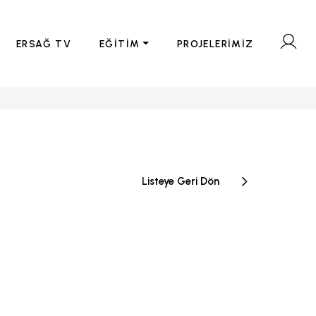
ERSAĞ TV
EĞİTİM
PROJELERİMİZ
Listeye Geri Dön
“Zihnimizde en çok ca