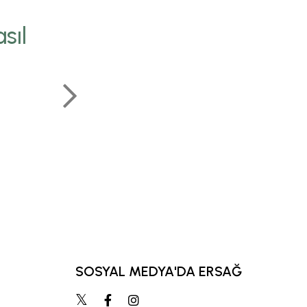
hedef, zamanla öz
sıl
parçaya dönüşür.
özdeşleşen her şeyi 
koruruz.
KEMAL KARATA
KIDEMLI ÜST BÖLGE 
SOSYAL MEDYA'DA ERSAĞ